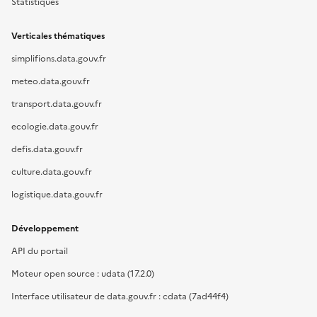
Statistiques
Verticales thématiques
simplifions.data.gouv.fr
meteo.data.gouv.fr
transport.data.gouv.fr
ecologie.data.gouv.fr
defis.data.gouv.fr
culture.data.gouv.fr
logistique.data.gouv.fr
Développement
API du portail
Moteur open source : udata (17.2.0)
Interface utilisateur de data.gouv.fr : cdata (7ad44f4)