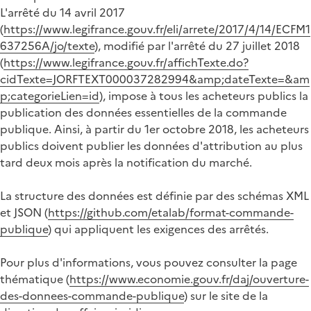
L'arrêté du 14 avril 2017
(
https://www.legifrance.gouv.fr/eli/arrete/2017/4/14/ECFM1
637256A/jo/texte
), modifié par l'arrêté du 27 juillet 2018
(
https://www.legifrance.gouv.fr/affichTexte.do?
cidTexte=JORFTEXT000037282994&amp;dateTexte=&am
p;categorieLien=id
), impose à tous les acheteurs publics la
publication des données essentielles de la commande
publique. Ainsi, à partir du 1er octobre 2018, les acheteurs
publics doivent publier les données d'attribution au plus
tard deux mois après la notification du marché.
La structure des données est définie par des schémas XML
et JSON (
https://github.com/etalab/format-commande-
publique
) qui appliquent les exigences des arrêtés.
Pour plus d'informations, vous pouvez consulter la page
thématique (
https://www.economie.gouv.fr/daj/ouverture-
des-donnees-commande-publique
) sur le site de la