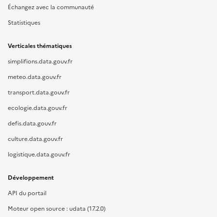
Échangez avec la communauté
Statistiques
Verticales thématiques
simplifions.data.gouv.fr
meteo.data.gouv.fr
transport.data.gouv.fr
ecologie.data.gouv.fr
defis.data.gouv.fr
culture.data.gouv.fr
logistique.data.gouv.fr
Développement
API du portail
Moteur open source : udata (17.2.0)