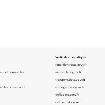
Verticales thématiques
simplifions.data.gouv.fr
oute et nouveautés
meteo.data.gouv.fr
transport.data.gouv.fr
vec la communauté
ecologie.data.gouv.fr
defis.data.gouv.fr
culture.data.gouv.fr