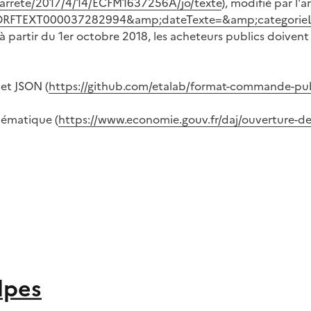
li/arrete/2017/4/14/ECFM1637256A/jo/texte
), modifié par l'a
te=JORFTEXT000037282994&amp;dateTexte=&amp;categorie
 partir du 1er octobre 2018, les acheteurs publics doivent
et JSON (
https://github.com/etalab/format-commande-pu
hématique (
https://www.economie.gouv.fr/daj/ouverture
lpes