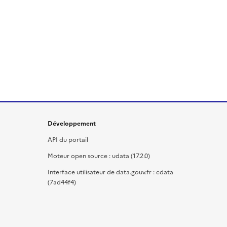
Développement
API du portail
Moteur open source : udata (17.2.0)
Interface utilisateur de data.gouv.fr : cdata
(7ad44f4)