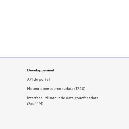
Développement
API du portail
Moteur open source : udata (17.2.0)
Interface utilisateur de data.gouv.fr : cdata
(7ad44f4)