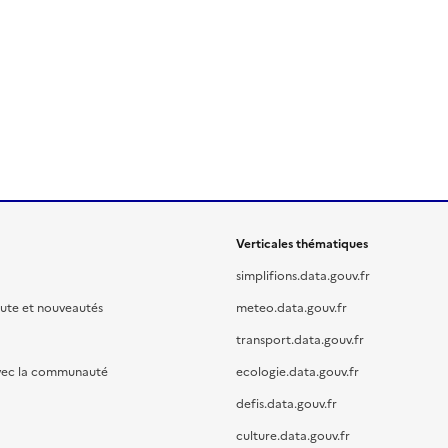
Verticales thématiques
simplifions.data.gouv.fr
oute et nouveautés
meteo.data.gouv.fr
transport.data.gouv.fr
vec la communauté
ecologie.data.gouv.fr
defis.data.gouv.fr
culture.data.gouv.fr