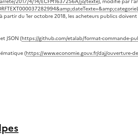
li/arrete/2017/4/14/ECFM1637256A/jo/texte
), modifié par l'a
te=JORFTEXT000037282994&amp;dateTexte=&amp;categorie
 partir du 1er octobre 2018, les acheteurs publics doivent
et JSON (
https://github.com/etalab/format-commande-pu
hématique (
https://www.economie.gouv.fr/daj/ouverture
lpes