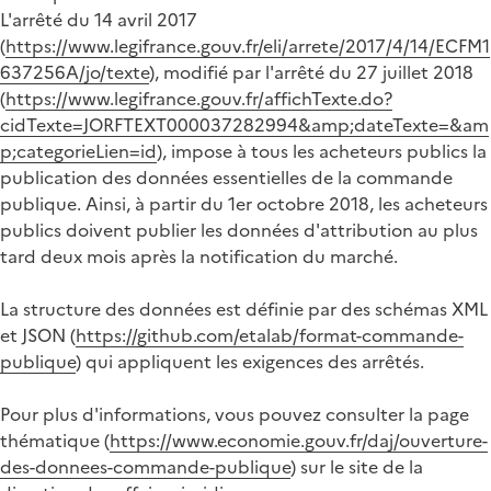
L'arrêté du 14 avril 2017
(
https://www.legifrance.gouv.fr/eli/arrete/2017/4/14/ECFM1
637256A/jo/texte
), modifié par l'arrêté du 27 juillet 2018
(
https://www.legifrance.gouv.fr/affichTexte.do?
cidTexte=JORFTEXT000037282994&amp;dateTexte=&am
p;categorieLien=id
), impose à tous les acheteurs publics la
publication des données essentielles de la commande
publique. Ainsi, à partir du 1er octobre 2018, les acheteurs
publics doivent publier les données d'attribution au plus
tard deux mois après la notification du marché.
La structure des données est définie par des schémas XML
et JSON (
https://github.com/etalab/format-commande-
publique
) qui appliquent les exigences des arrêtés.
Pour plus d'informations, vous pouvez consulter la page
thématique (
https://www.economie.gouv.fr/daj/ouverture-
des-donnees-commande-publique
) sur le site de la