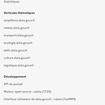
Statistiques
Verticales thématiques
simplifions.data.gouv.fr
meteo.data.gouv.fr
transport.data.gouv.fr
ecologie.data.gouv.fr
defis.data.gouv.fr
culture.data.gouv.fr
logistique.data.gouv.fr
Développement
API du portail
Moteur open source : udata (17.2.0)
Interface utilisateur de data.gouv.fr : cdata (7ad44f4)