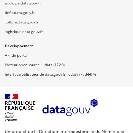
ecologie.data.gouv.fr
defis.data.gouv.fr
culture.data.gouv.fr
logistique.data.gouv.fr
Développement
API du portail
Moteur open source : udata (17.2.0)
Interface utilisateur de data.gouv.fr : cdata (7ad44f4)
RÉPUBLIQUE
FRANÇAISE
Un produit de la Direction Interministérielle du Numérique