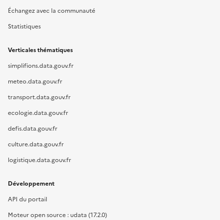
Échangez avec la communauté
Statistiques
Verticales thématiques
simplifions.data.gouv.fr
meteo.data.gouv.fr
transport.data.gouv.fr
ecologie.data.gouv.fr
defis.data.gouv.fr
culture.data.gouv.fr
logistique.data.gouv.fr
Développement
API du portail
Moteur open source : udata (17.2.0)