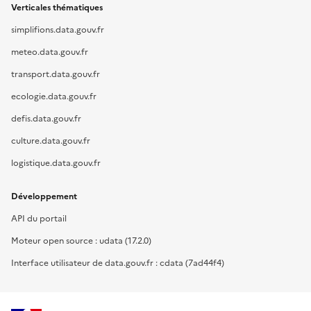
Verticales thématiques
simplifions.data.gouv.fr
meteo.data.gouv.fr
transport.data.gouv.fr
ecologie.data.gouv.fr
defis.data.gouv.fr
culture.data.gouv.fr
logistique.data.gouv.fr
Développement
API du portail
Moteur open source : udata (17.2.0)
Interface utilisateur de data.gouv.fr : cdata (7ad44f4)