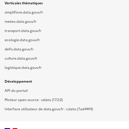
Verticales thématiques
simplifions.data.gouv.fr
meteo.data.gouv.fr
transport.data.gouv.fr
ecologie.data.gouv.fr
defis.data.gouv.fr
culture.data.gouv.fr
logistique.data.gouv.fr
Développement
API du portail
Moteur open source : udata (17.2.0)
Interface utilisateur de data.gouv.fr : cdata (7ad44f4)