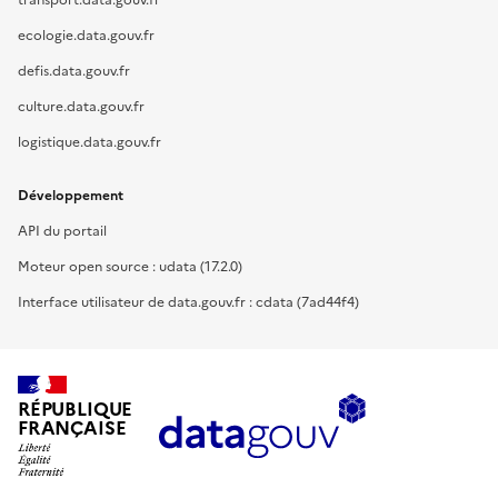
transport.data.gouv.fr
ecologie.data.gouv.fr
defis.data.gouv.fr
culture.data.gouv.fr
logistique.data.gouv.fr
Développement
API du portail
Moteur open source : udata (17.2.0)
Interface utilisateur de data.gouv.fr : cdata (7ad44f4)
RÉPUBLIQUE
FRANÇAISE