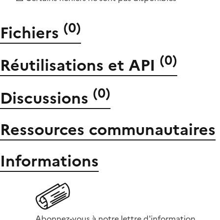
(
0
)
Fichiers
(
0
)
Réutilisations et API
(
0
)
Discussions
Ressources communautaires
Informations
Abonnez-vous à notre lettre d'information