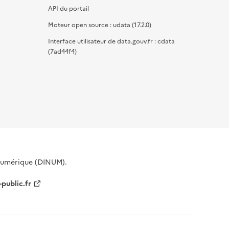
API du portail
Moteur open source : udata (17.2.0)
Interface utilisateur de data.gouv.fr : cdata
(7ad44f4)
 Numérique (DINUM).
-public.fr