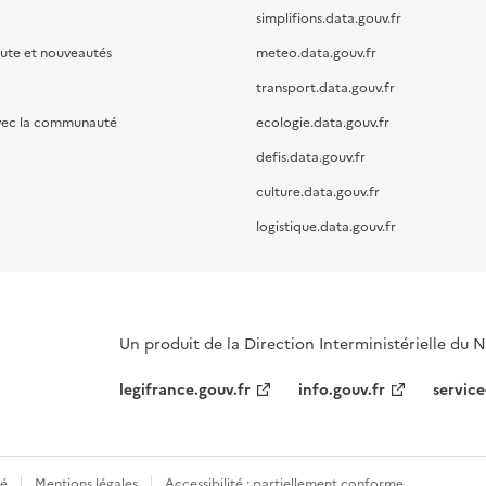
simplifions.data.gouv.fr
oute et nouveautés
meteo.data.gouv.fr
transport.data.gouv.fr
vec la communauté
ecologie.data.gouv.fr
defis.data.gouv.fr
culture.data.gouv.fr
logistique.data.gouv.fr
Un produit de la Direction Interministérielle du
legifrance.gouv.fr
info.gouv.fr
service
té
Mentions légales
Accessibilité : partiellement conforme